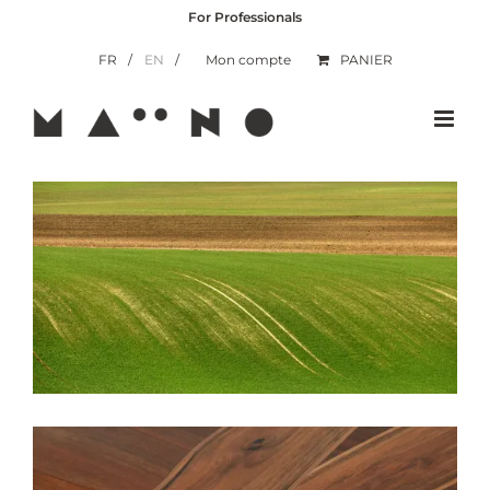
Skip
For Professionals
to
content
FR
EN
Mon compte
PANIER